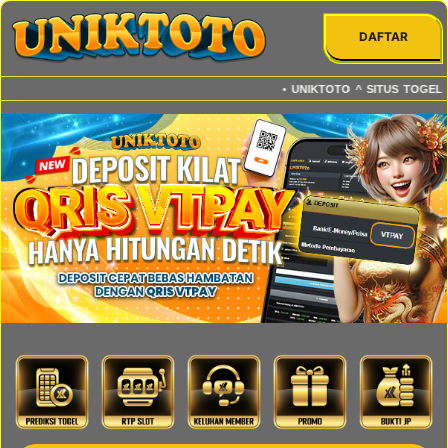
DAFTAR
• UNIKTOTO ^ SITUS TOGEL