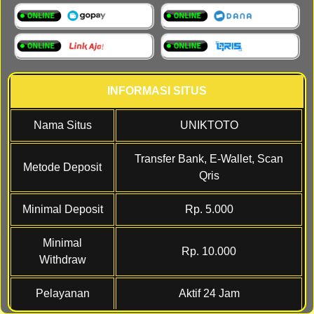
INFORMASI SITUS
Nama Situs
UNIKTOTO
Transfer Bank, E-Wallet, Scan
Metode Deposit
Qris
Minimal Deposit
Rp. 5.000
Minimal
Rp. 10.000
Withdraw
Pelayanan
Aktif 24 Jam